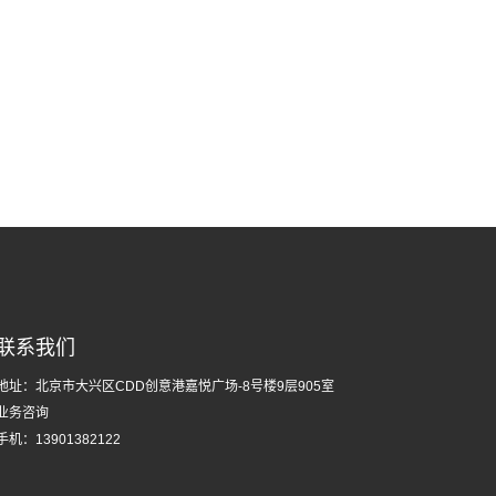
联系我们
地址：
北京市大兴区CDD创意港嘉悦广场-8号楼9层905室
业务咨询
手机：
13901382122