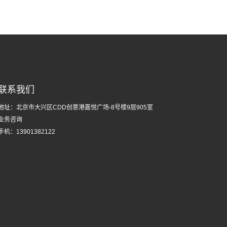
联系我们
地址：
北京市大兴区CDD创意港嘉悦广场-8号楼9层905室
业务咨询
手机：
13901382122