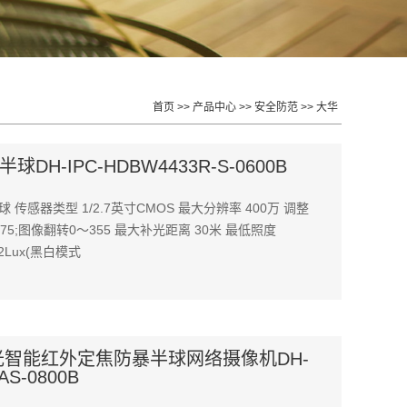
首页
>>
产品中心
>>
安全防范
>>
大华
DH-IPC-HDBW4433R-S-0600B
 传感器类型 1/2.7英寸CMOS 最大分辨率 400万 调整
～75;图像翻转0～355 最大补光距离 30米 最低照度
002Lux(黑白模式
光智能红外定焦防暴半球网络摄像机DH-
AS-0800B