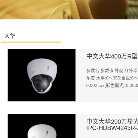
大华
中文大华400万R型半球
参数名 参数值 外观 红外半球
角度 水平:0～355;垂直:0
0.002Lux(彩色模式);0.0
中文大华200万星
IPC-HDBW4243R-